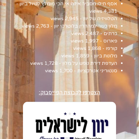
אסף חילו מסביר איזה אי הכי מומלץ לטיול ביוון
-
4,381 views
הטלוויזיה של יוון
- 2,945 views
מלון כשר למהדרין בלוטרקי יוון
- 2,763 views
כרתים
- 2,487 views
פארוס
- 1,997 views
קורפו
- 1,868 views
מלונות ביוון
- 1,859 views
העדפת דירת נופש על מלון
- 1,728 views
סנטוריני אטרקציות
- 1,700 views
הצטרפו לקבוצת הפייסבוק: