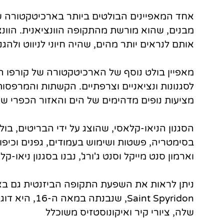
אחד המאפיינים הבולטים ביותר בארכיטקטורה של
מבנים, שהוא מורשת מהתקופה הוונציאנית. הוונצ
אותם לנראים יותר מהים, שהיה חיוני לניווט ולהגנ
מאפיין בולט נוסף של הארכיטקטורה של קורפו ה
לסגנונות ונציאניים וצרפתיים. הקשתות והמרפ
מציעות נופים מדהימים של הים והאזור הכפרי ש
הסגנון הניאו-קלאסי, שהוצג על ידי הבריטים, בולט
בסימטריה, פשטות ושימוש בעמודים, גפנים וכיפות
וארמון סנט מייקל וסנט ג'ורג', נבנו בסגנון ניאו-קל
ניתן לראות את השפעת התקופה הביזנטית גם באד
aint Spyridon
שלה, ציורי קיר ואיקונוסטזיס משוכלל