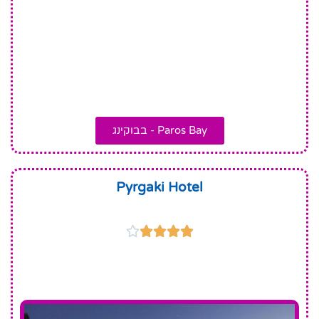
Paros Bay - בבוקינג
Pyrgaki Hotel




