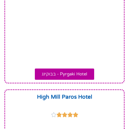
Pyrgaki Hotel - בבוקינג
High Mill Paros Hotel




