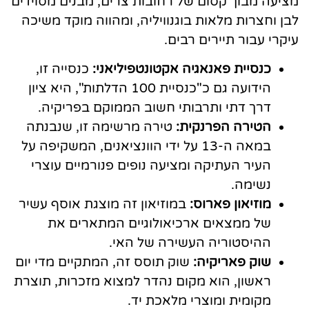
מציעה מבוך קסום של רחובות צרים, מבנים מסוידים
לבן וחצרות מלאות בוגנוויליה, ומהווה מוקד משיכה
עיקרי עבור תיירים רבים.
כנסיית פאנאגיה אקטונטפיליאני:
כנסייה זו,
הידועה גם כ"כנסיית 100 הדלתות", היא ציון
דרך דתי ותרבותי חשוב הממוקם בפריקיה.
הטירה הפרנקית:
טירה מרשימה זו, שנבנתה
במאה ה-13 על ידי הוונציאנים, המשקיפה על
העיר העתיקה ומציעה נופים פנורמיים עוצרי
נשימה.
מוזיאון פארוס:
במוזיאון זה מוצגת אוסף עשיר
של ממצאים ארכיאולוגיים המתארים את
ההיסטוריה העשירה של האי.
שוק פאריקיה:
שוק תוסס זה, המתקיים מדי יום
ראשון, הוא מקום נהדר למצוא מזכרות, תוצרת
מקומית ומוצרי מלאכת יד.