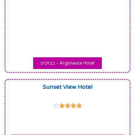
Argonauta Hotel - בבוקינג
Sunset View Hotel




