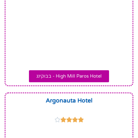
High Mill Paros Hotel - בבוקינג
Argonauta Hotel




