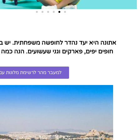
טיסות
מציאת
אתונה היא יעד נהדר לחופשה משפחתית. יש בה
טיסה זולה?
חופים יפים, פארקים וגני שעשועים. הנה כמ
לחצו
פה!
למעבר מהר לרשימת מלונות עם 