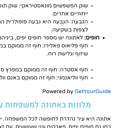
שוק הפשפשים מונאסטיראקי: שוק תוסס
ייחודיים אחרים.
הגבעה: הגבעה היא גבעה פופולרית המצ
לצפות בשקיעה.
חופים:
לאתונה יש מספר חופים יפים, ביניהם
חוף פליאוס פאלירו: חוף זה ממוקם במ
שיזוף וגלישת רוח.
חוף אסטרה: חוף זה ממוקם במפרץ סארונ
חוף ווליאגמני: חוף זה ממוקם באגם וולי
Powered by
GetYourGuide
מלונות באתונה למשפחות עם
אתונה היא עיר נהדרת לחופשה לכל המשפחה. יש 
כמו גם חופים יפים, פארקים וגני שעשועים. עם ז