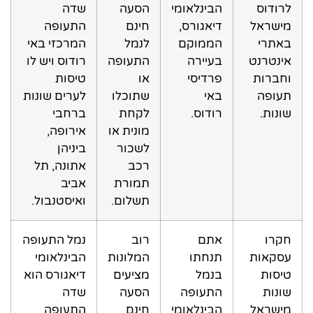
לרודוס
הבינלאומי
הסעה
שדה
מישראל
דיאגורס,
חינם
התעופה
באתרי
הממוקם
לנמל
המרכזי באי
אינטרנט
בעיירה
התעופה
רודוס ויש לו
וחברות
פרדיסי
או
טיסות
תעופה
באי
שתוכלו
לערים שונות
שונות.
רודוס.
לקחת
ברחבי
מונית או
אירופה,
לשכור
ביניהן
רכב
אתונה, תל
תמורת
אביב
תשלום.
ואיסטנבול.
חקרו
אתם
רוב
נמל התעופה
עסקאות
תנחתו
המלונות
הבינלאומי
טיסות
בנמל
מציעים
דיאגורס הוא
שונות
התעופה
הסעה
שדה
מישראל
הבינלאומי
חינם
התעופה