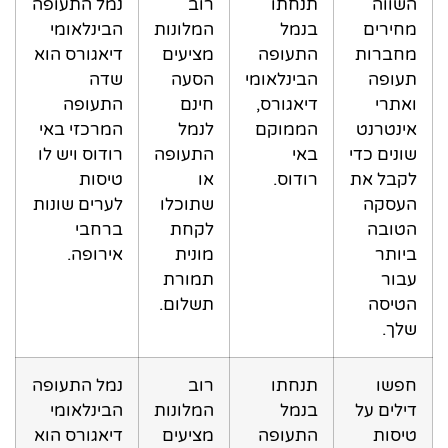
השווה
תנחתו
רוב
נמל התעופה
מחירים
בנמל
המלונות
הבינלאומי
מחברות
התעופה
מציעים
דיאגורס הוא
תעופה
הבינלאומי
הסעה
שדה
ואתרי
דיאגורס,
חינם
התעופה
אינטרנט
הממוקם
לנמל
המרכזי באי
שונים כדי
באי
התעופה
רודוס ויש לו
לקבל את
רודוס.
או
טיסות
העסקה
שתוכלו
לערים שונות
הטובה
לקחת
ברחבי
ביותר
מונית
אירופה.
עבור
תמורת
הטיסה
תשלום.
שלך.
חפשו
תנחתו
רוב
נמל התעופה
דילים על
בנמל
המלונות
הבינלאומי
טיסות
התעופה
מציעים
דיאגורס הוא