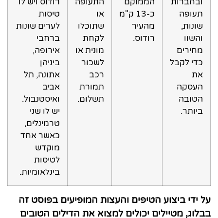
ובחברות
הממוקם
התעופה
רודוס ויש לו
תעופה
כ-13 ק"מ
או
טיסות
שונות,
מהעיר
שתוכלו
לערים שונות
והשוו
רודוס.
לקחת
ברחבי
מחירים
מונית או
אירופה,
כדי לקבל
לשכור
ביניהן
את
רכב
אתונה, תל
העסקה
תמורת
אביב
הטובה
תשלום.
ואיסטנבול.
ביותר.
יש לו שני
טרמינלים,
כאשר אחד
מוקדש
לטיסות
בינלאומיות.
על ידי ביצוע הטיפים והעצות המופיעים בפוסט זה
בבלוג, מטיילים יכולים למצוא את הדילים הטובים