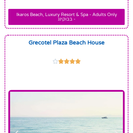
Ikaros Beach, Luxury Resort & Spa - Adults Only
- בבוקינג
Grecotel Plaza Beach House




