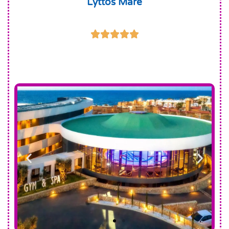
Lyttos Mare




