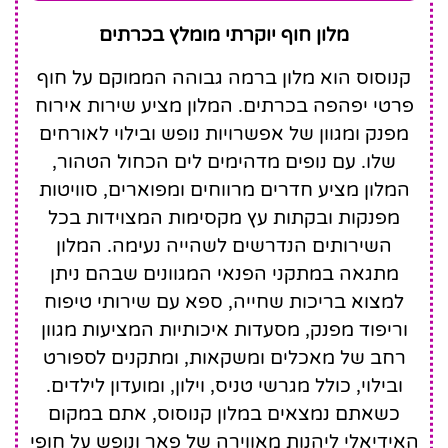
Knossos Beach
מלון חוף יוקרתי מומלץ בכרתים
Bungalows Suites
Resort & Spa
קנוסוס הוא מלון ברמה גבוהה הממוקם על חוף
פרטי יפהפה בכרתים. המלון מציע שירות אירוח
מפנק ומגוון של אפשרויות נופש ובילוי לאורחים
שלו. עם נופים מדהימים לים הכחול הטהור,
המלון מציע חדרים מרווחים ומפוארים, סוויטות
מפנקות ובקתות עץ מקסימות המצוידות בכל
השירותים הנדרשים לשהייה נעימה. המלון
מתגאה במתקני הפנאי המגוונים שבהם ניתן
למצוא בריכות שחייה, ספא עם שירותי טיפוח
וריפוד מפנק, מסעדות איכותיות המציעות מגוון
רחב של מאכלים ומשקאות, ומתקנים לספורט
ובילוי, כולל מגרשי טניס, וילון, ומועדון לילדים.
כשאתם נמצאים במלון קנוסוס, אתם במקום
האידיאלי ליהנות מאווירה של פאר ונופש על חופי