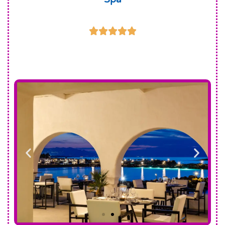




