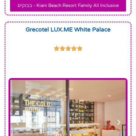
Kiani Beach Resort Family All Inclusive - בבוקינג
Grecotel LUX.ME White Palace




