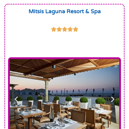
Mitsis Laguna Resort & Spa




