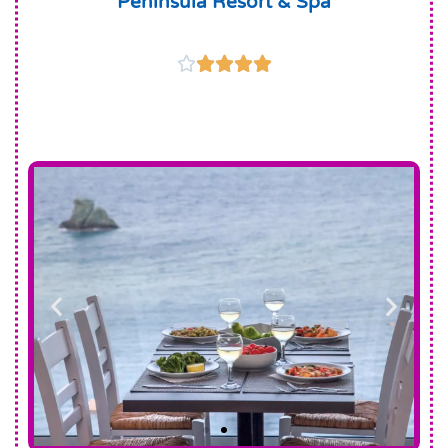
Peninsula Resort & Spa




