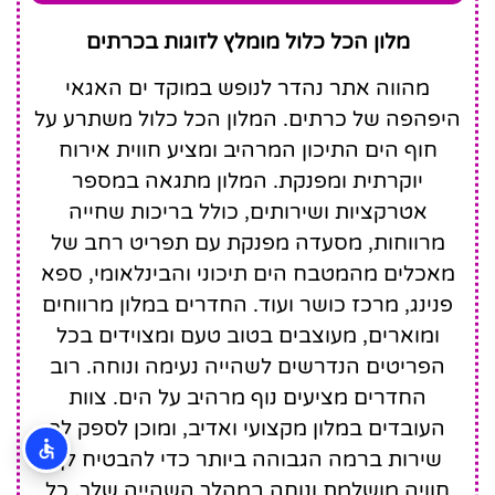
Peninsula
מלון הכל כלול מומלץ לזוגות בכרתים
Resort & Spa
מהווה אתר נהדר לנופש במוקד ים האגאי
היפהפה של כרתים. המלון הכל כלול משתרע על
חוף הים התיכון המרהיב ומציע חווית אירוח
יוקרתית ומפנקת. המלון מתגאה במספר
אטרקציות ושירותים, כולל בריכות שחייה
מרווחות, מסעדה מפנקת עם תפריט רחב של
מאכלים מהמטבח הים תיכוני והבינלאומי, ספא
פנינג, מרכז כושר ועוד. החדרים במלון מרווחים
ומוארים, מעוצבים בטוב טעם ומצוידים בכל
הפריטים הנדרשים לשהייה נעימה ונוחה. רוב
החדרים מציעים נוף מרהיב על הים. צוות
העובדים במלון מקצועי ואדיב, ומוכן לספק לך
שירות ברמה הגבוהה ביותר כדי להבטיח לך
חוויה מושלמת ונוחה במהלך השהייה שלך. כל