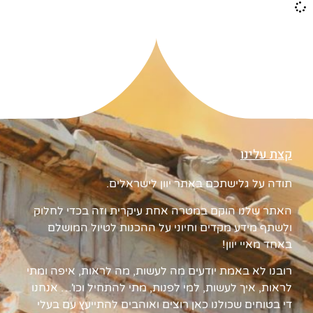
קצת עלינו
תודה על גלישתכם באתר יוון לישראלים.
האתר שלנו הוקם במטרה אחת עיקרית וזה בכדי לחלוק
ולשתף מידע מקדים וחיוני על ההכנות לטיול המושלם
באחד מאיי יוון!
רובנו לא באמת יודעים מה לעשות, מה לראות, איפה ומתי
לראות, איך לעשות, למי לפנות, מתי להתחיל וכו'… אנחנו
די בטוחים שכולנו כאן רוצים ואוהבים להתייעץ עם בעלי