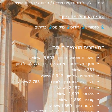
הניסיון ולקבל מהם קצת טיפים / הכוונה לקראת הטיול.
האיים הפופולריים ביוון
סנטוריני
רודוס
מיקונוס
כריתים
המאמרים הנצפים ביותר:
השכרת אופנועים ביוון
- 6,503 views
אסף חילו מסביר איזה אי הכי מומלץ לטיול ביוון
-
4,381 views
הטלוויזיה של יוון
- 2,947 views
מלון כשר למהדרין בלוטרקי יוון
- 2,763 views
כרתים
- 2,487 views
פארוס
- 1,997 views
קורפו
- 1,869 views
מלונות ביוון
- 1,859 views
העדפת דירת נופש על מלון
- 1,728 views