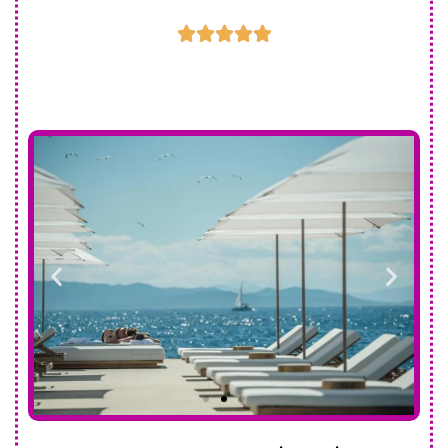




