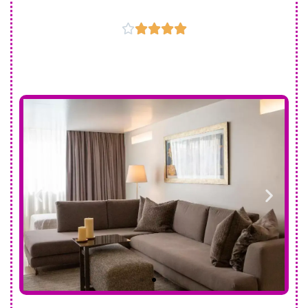




