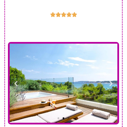




