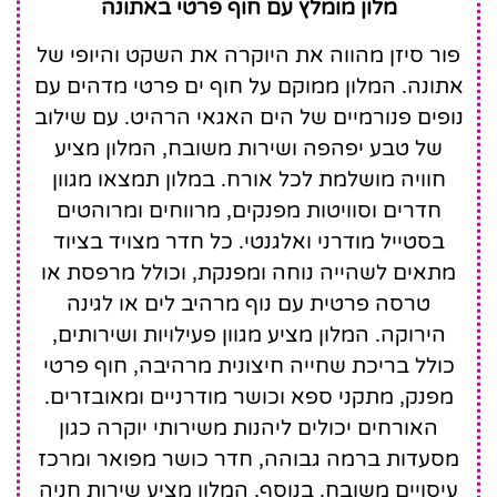
Four Seasons Astir
מלון מומלץ עם חוף פרטי באתונה
Palace Hotel Athens
פור סיזן מהווה את היוקרה את השקט והיופי של
אתונה. המלון ממוקם על חוף ים פרטי מדהים עם
נופים פנורמיים של הים האגאי הרהיט. עם שילוב
של טבע יפהפה ושירות משובח, המלון מציע
חוויה מושלמת לכל אורח. במלון תמצאו מגוון
חדרים וסוויטות מפנקים, מרווחים ומרוהטים
בסטייל מודרני ואלגנטי. כל חדר מצויד בציוד
מתאים לשהייה נוחה ומפנקת, וכולל מרפסת או
טרסה פרטית עם נוף מרהיב לים או לגינה
הירוקה. המלון מציע מגוון פעילויות ושירותים,
כולל בריכת שחייה חיצונית מרהיבה, חוף פרטי
מפנק, מתקני ספא וכושר מודרניים ומאובזרים.
האורחים יכולים ליהנות משירותי יוקרה כגון
מסעדות ברמה גבוהה, חדר כושר מפואר ומרכז
עיסויים משובח. בנוסף, המלון מציע שירות חניה