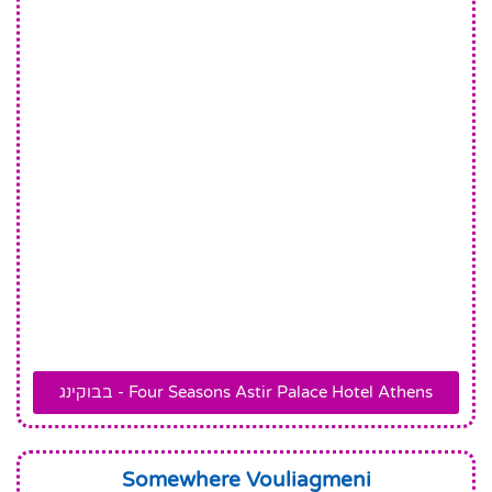
Four Seasons Astir Palace Hotel Athens - בבוקינג
Somewhere Vouliagmeni