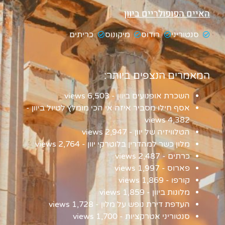
האיים הפופולריים ביוון
סנטוריני
רודוס
מיקונוס
כריתים
המאמרים הנצפים ביותר:
השכרת אופנועים ביוון
- 6,503 views
אסף חילו מסביר איזה אי הכי מומלץ לטיול ביוון
-
4,382 views
הטלוויזיה של יוון
- 2,947 views
מלון כשר למהדרין בלוטרקי יוון
- 2,764 views
כרתים
- 2,487 views
פארוס
- 1,997 views
קורפו
- 1,869 views
מלונות ביוון
- 1,859 views
העדפת דירת נופש על מלון
- 1,728 views
סנטוריני אטרקציות
- 1,700 views