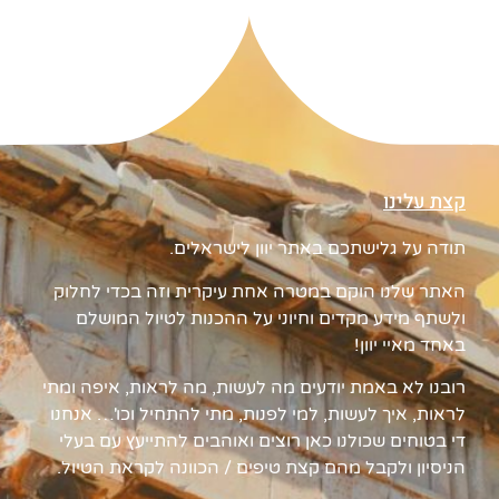
קצת עלינו
תודה על גלישתכם באתר יוון לישראלים.
האתר שלנו הוקם במטרה אחת עיקרית וזה בכדי לחלוק
ולשתף מידע מקדים וחיוני על ההכנות לטיול המושלם
באחד מאיי יוון!
רובנו לא באמת יודעים מה לעשות, מה לראות, איפה ומתי
לראות, איך לעשות, למי לפנות, מתי להתחיל וכו'… אנחנו
די בטוחים שכולנו כאן רוצים ואוהבים להתייעץ עם בעלי
הניסיון ולקבל מהם קצת טיפים / הכוונה לקראת הטיול.