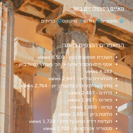
האיים הפופולריים ביוון
סנטוריני
רודוס
מיקונוס
כריתים
המאמרים הנצפים ביותר:
השכרת אופנועים ביוון
- 6,503 views
אסף חילו מסביר איזה אי הכי מומלץ לטיול ביוון
-
4,382 views
הטלוויזיה של יוון
- 2,947 views
מלון כשר למהדרין בלוטרקי יוון
- 2,764 views
כרתים
- 2,487 views
פארוס
- 1,997 views
קורפו
- 1,869 views
מלונות ביוון
- 1,859 views
העדפת דירת נופש על מלון
- 1,728 views
סנטוריני אטרקציות
- 1,700 views