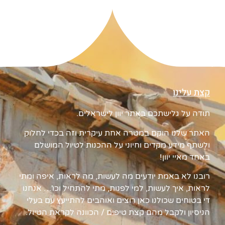
קצת עלינו
תודה על גלישתכם באתר יוון לישראלים.
האתר שלנו הוקם במטרה אחת עיקרית וזה בכדי לחלוק
ולשתף מידע מקדים וחיוני על ההכנות לטיול המושלם
באחד מאיי יוון!
רובנו לא באמת יודעים מה לעשות, מה לראות, איפה ומתי
לראות, איך לעשות, למי לפנות, מתי להתחיל וכו'… אנחנו
די בטוחים שכולנו כאן רוצים ואוהבים להתייעץ עם בעלי
הניסיון ולקבל מהם קצת טיפים / הכוונה לקראת הטיול.