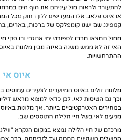
להתעורר ולראות מול עיניהם את חוף הים במרחק 
או איוס פלאג. אלו המעדיפים ללון רחוק מכל המ
קמפינג שם ישנו קומפלקס של ברכות, בארים, בתי
ממול תמצאו מרכז לספורט ימי אתגרי ובו סקי מים
האי זה לא ממש משנה באיזה מבין מלונות באיוס
ההתרחשויות.
איוס אי
מלונות זולים באיוס המיועדים לצעירים עמוסים ב
וכך גם הטיסות לאי. לכן כדאי למצוא מראש דילי
במחירים האטרקטיביים ביותר. אך מלונות באיו
מגיעים לאי בשל חיי הלילה התוססים שב.
מרכזם של חיי הלילה נמצא במקום הנקרא "ווילג'
הפועלים משקיעת החמה ועד לזריחתה. כבר אחר