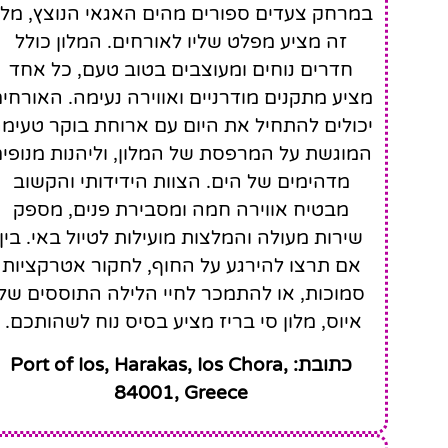
במרחק צעדים ספורים מהים האגאי הנוצץ, מלו
זה מציע מפלט שליו לאורחים. המלון כולל
חדרים נוחים ומעוצבים בטוב טעם, כל אחד
Seabreeze
מציע מתקנים מודרניים ואווירה נעימה. האורחי
Hotel Ios
יכולים להתחיל את היום עם ארוחת בוקר טעימ
המוגשת על המרפסת של המלון, וליהנות מנופי
מדהימים של הים. הצוות הידידותי והקשוב
מבטיח אווירה חמה ומסבירת פנים, מספק
שירות מעולה והמלצות מועילות לטיול באי. בין
אם תרצו להירגע על החוף, לחקור אטרקציות
סמוכות, או להתמכר לחיי הלילה התוססים של
איוס, מלון סי בריז מציע בסיס נוח לשהותכם.
כתובת: Port of Ios, Harakas, Ios Chora,
84001, Greece