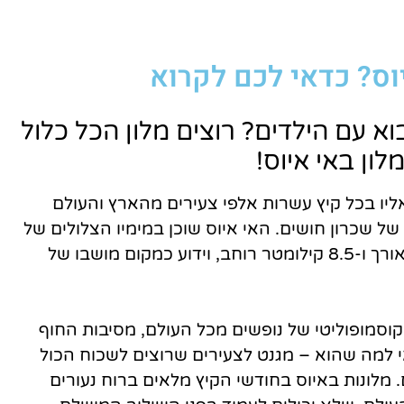
השכרת
רכב
ס? כדאי לכם לקרוא
השוואת מחירים
א עם הילדים? רוצים מלון הכל כלול
לחצו פה!
לון באי איוס!
אליו בכל קיץ עשרות אלפי צעירים מהארץ והעולם
של שכרון חושים. האי איוס שוכן במימיו הצלולים של
הים האגאי, מחזיק במימדים זעירים של 18 ק"מ אורך ו-8.5 קילומטר רוחב, וידוע כמקום מושבו של
 הקוסמופוליטי של נופשים מכל העולם, מסיבות החוף
 למה שהוא – מגנט לצעירים שרוצים לשכוח הכול
מלונות באיוס בחודשי הקיץ מלאים ברוח נעורים