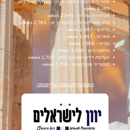
אסף חילו מסביר איזה אי הכי מומלץ לטיול ביוון
-
4,381 views
הטלוויזיה של יוון
- 2,945 views
מלון כשר למהדרין בלוטרקי יוון
- 2,763 views
כרתים
- 2,487 views
פארוס
- 1,997 views
קורפו
- 1,869 views
מלונות ביוון
- 1,859 views
העדפת דירת נופש על מלון
- 1,728 views
סנטוריני אטרקציות
- 1,700 views
הצטרפו לקבוצת הפייסבוק: