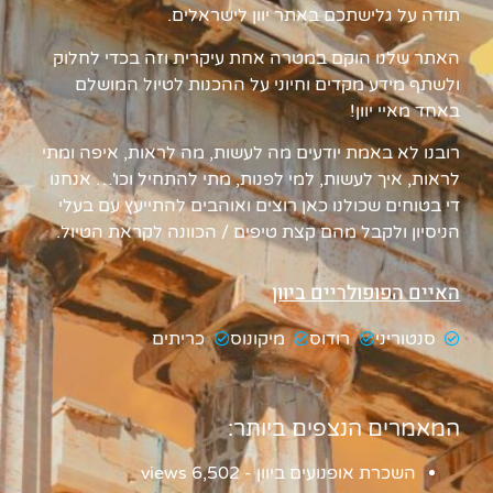
תודה על גלישתכם באתר יוון לישראלים.
האתר שלנו הוקם במטרה אחת עיקרית וזה בכדי לחלוק
ולשתף מידע מקדים וחיוני על ההכנות לטיול המושלם
באחד מאיי יוון!
רובנו לא באמת יודעים מה לעשות, מה לראות, איפה ומתי
לראות, איך לעשות, למי לפנות, מתי להתחיל וכו'… אנחנו
די בטוחים שכולנו כאן רוצים ואוהבים להתייעץ עם בעלי
הניסיון ולקבל מהם קצת טיפים / הכוונה לקראת הטיול.
האיים הפופולריים ביוון
סנטוריני
רודוס
מיקונוס
כריתים
המאמרים הנצפים ביותר:
השכרת אופנועים ביוון
- 6,502 views