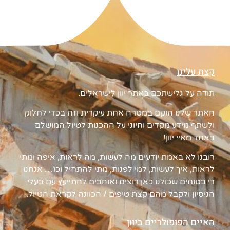
קצת עלינו
תודה על גלישתכם באתר יוון לישראלים.
האתר שלנו הוקם במטרה אחת עיקרית וזה בכדי לחלוק
ולשתף מידע מקדים וחיוני על ההכנות לטיול המושלם
באחד מאיי יוון!
רובנו לא באמת יודעים מה לעשות, מה לראות, איפה ומתי
לראות, איך לעשות, למי לפנות, מתי להתחיל וכו'… אנחנו
די בטוחים שכולנו כאן רוצים ואוהבים להתייעץ עם בעלי
הניסיון ולקבל מהם קצת טיפים / הכוונה לקראת הטיול.
האיים הפופולריים ביוון