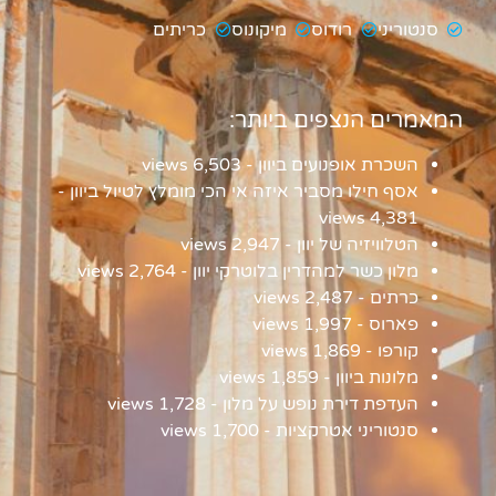
סנטוריני
רודוס
מיקונוס
כריתים
המאמרים הנצפים ביותר:
השכרת אופנועים ביוון
- 6,503 views
אסף חילו מסביר איזה אי הכי מומלץ לטיול ביוון
-
4,381 views
הטלוויזיה של יוון
- 2,947 views
מלון כשר למהדרין בלוטרקי יוון
- 2,764 views
כרתים
- 2,487 views
פארוס
- 1,997 views
קורפו
- 1,869 views
מלונות ביוון
- 1,859 views
העדפת דירת נופש על מלון
- 1,728 views
סנטוריני אטרקציות
- 1,700 views