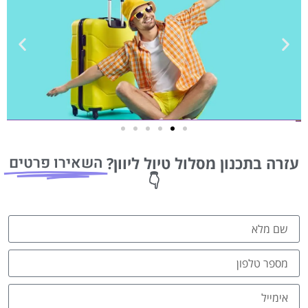
טיסות
השאירו פרטים
עזרה בתכנון מסלול טיול ליוון?
מציאת
👇
טיסה זולה?
לחצו
פה!