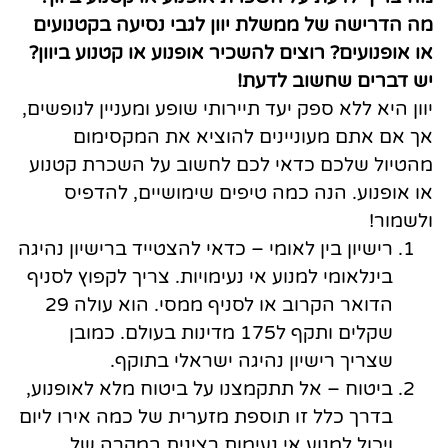
מה הדרישה של ממשלת יוון לגבי נסיעה בקטנועים
או אופנועים? רוצים להשכיר אופנוע או קטנוע ביוון?
יש דברים שחשוב לדעת!
יוון היא ללא ספק יעד תיירותי שופע ומעניין לנופשים,
אך אם אתם מעוניינים להוציא את המקסימום
מהטיול שלכם כדאי לכם לחשוב על השכרת קטנוע
או אופנוע. הנה כמה טיפים שימושיים, להדפיס
ולשמור!
רישיון בין לאומי – כדאי להצטייד ברישיון נהיגה
בינלאומי למנוע אי נעימויות. צריך לקפוץ לסניף
הדואר הקרוב או לסניף ממסי. הוא עולה 29
שקלים ותקף ל175 מדינות בעולם. כמובן
שצריך רישיון נהיגה ישראלי בתוקף.
ביטוח – אל תתקמצנו על ביטוח מלא לאופנוע,
בדרך כלל זו תוספת מזערית של כמה אירו ליום
ויכול למנוע אי נעימות רצינית במקרה של