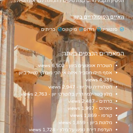
הניסיון ולקבל מהם קצת טיפים / הכוונה לקראת הטיול.
האיים הפופולריים ביוון
סנטוריני
רודוס
מיקונוס
כריתים
המאמרים הנצפים ביותר:
השכרת אופנועים ביוון
- 6,502 views
אסף חילו מסביר איזה אי הכי מומלץ לטיול ביוון
-
4,381 views
הטלוויזיה של יוון
- 2,947 views
מלון כשר למהדרין בלוטרקי יוון
- 2,763 views
כרתים
- 2,487 views
פארוס
- 1,997 views
קורפו
- 1,869 views
מלונות ביוון
- 1,859 views
העדפת דירת נופש על מלון
- 1,728 views