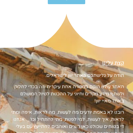
קצת עלינו
תודה על גלישתכם באתר יוון לישראלים.
האתר שלנו הוקם במטרה אחת עיקרית וזה בכדי לחלוק
ולשתף מידע מקדים וחיוני על ההכנות לטיול המושלם
באחד מאיי יוון!
רובנו לא באמת יודעים מה לעשות, מה לראות, איפה ומתי
לראות, איך לעשות, למי לפנות, מתי להתחיל וכו'… אנחנו
די בטוחים שכולנו כאן רוצים ואוהבים להתייעץ עם בעלי